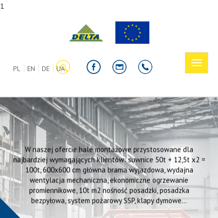
1
Rozwi
PL
EN
DE
UA
menu
W naszej ofercie hale montażowe przystosowane dla
najbardziej wymagających klientów: suwnice 50t + 12,5t x2 =
100t, 600x600 cm główna brama wyjazdowa, wydajna
wentylacja mechaniczna, ekonomiczne ogrzewanie
promiennikowe, 10t m2 nośność posadzki, posadzka
bezpyłowa, system pożarowy SSP, klapy dymowe...