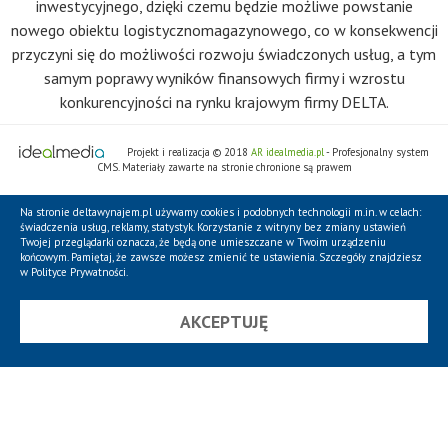
inwestycyjnego, dzięki czemu będzie możliwe powstanie
nowego obiektu logistycznomagazynowego, co w konsekwencji
przyczyni się do możliwości rozwoju świadczonych usług, a tym
samym poprawy wyników finansowych firmy i wzrostu
konkurencyjności na rynku krajowym firmy DELTA.
Projekt i realizacja © 2018
AR idealmedia.pl
- Profesjonalny system
CMS. Materiały zawarte na stronie chronione są prawem
Na stronie deltawynajem.pl używamy cookies i podobnych technologii m.in. w celach:
świadczenia usług, reklamy, statystyk. Korzystanie z witryny bez zmiany ustawień
Twojej przeglądarki oznacza, że będą one umieszczane w Twoim urządzeniu
końcowym. Pamiętaj, że zawsze możesz zmienić te ustawienia. Szczegóły znajdziesz
w
Polityce Prywatności
.
AKCEPTUJĘ